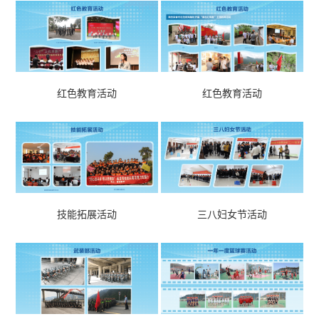
企业理念
社会责任
群团活动
廉洁青山
廉洁文化
曝光台
我要举报
红色教育活动
红色教育活动
咨询中心
公司动态
行业动态
视频集锦
人力资源
人才理念
教育培训
诚聘英才
技能拓展活动
三八妇女节活动
采购平台
供应商
采购
联系我们